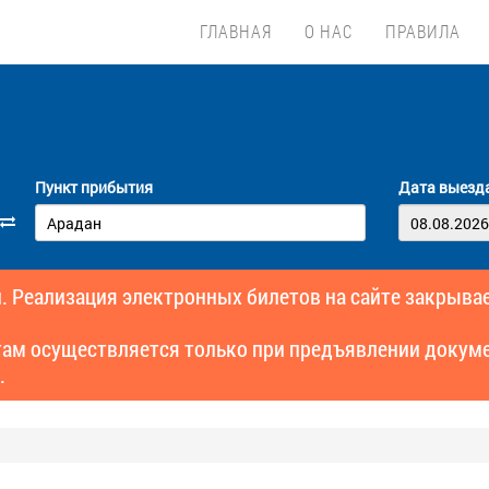
ГЛАВНАЯ
О НАС
ПРАВИЛА
Пункт прибытия
Дата выезд
. Реализация электронных билетов на сайте закрывае
там осуществляется только при предъявлении докуме
.