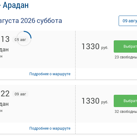
- Арадан
вгуста
2026
суббота
09
авг
:13
08 авг
1330
Выбра
руб.
дан
ан
23 свободны
Подробнее
о маршруте
:22
09 авг
1330
Выбра
руб.
дан
ан
32 свободны
Подробнее
о маршруте