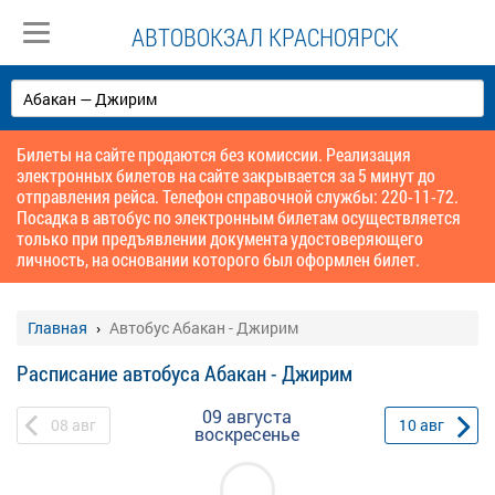
АВТОВОКЗАЛ КРАСНОЯРСК
Билеты на сайте продаются без комиссии. Реализация
электронных билетов на сайте закрывается за 5 минут до
отправления рейса. Телефон справочной службы: 220-11-72.
Посадка в автобус по электронным билетам осуществляется
только при предъявлении документа удостоверяющего
личность, на основании которого был оформлен билет.
Главная
Автобус Абакан - Джирим
Расписание автобуса Абакан - Джирим
09 августа
08
авг
10
авг
воскресенье