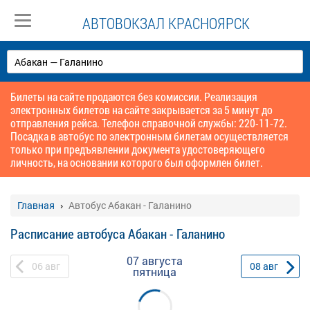
АВТОВОКЗАЛ КРАСНОЯРСК
Билеты на сайте продаются без комиссии. Реализация
электронных билетов на сайте закрывается за 5 минут до
отправления рейса. Телефон справочной службы: 220-11-72.
Посадка в автобус по электронным билетам осуществляется
только при предъявлении документа удостоверяющего
личность, на основании которого был оформлен билет.
Главная
Автобус Абакан - Галанино
Расписание автобуса Абакан - Галанино
07 августа
06
авг
08
авг
пятница