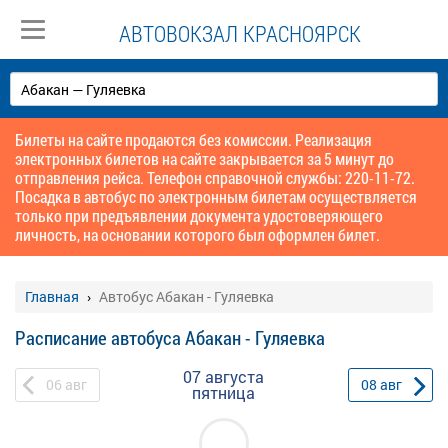
АВТОВОКЗАЛ КРАСНОЯРСК
Билеты на сайте продаются без комиссии. Реализация
электронных билетов на сайте закрывается за 5 минут до
отправления рейса. Телефон справочной службы: 220-11-72.
Посадка в автобус по электронным билетам осуществляется
только при предъявлении документа удостоверяющего
личность, на основании которого был оформлен билет.
Главная
Автобус Абакан - Гуляевка
Расписание автобуса Абакан - Гуляевка
07 августа
06
авг
08
авг
пятница