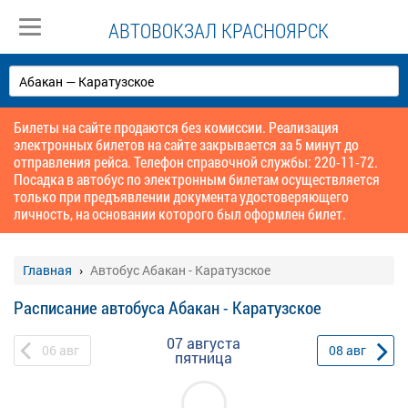
АВТОВОКЗАЛ КРАСНОЯРСК
Билеты на сайте продаются без комиссии. Реализация
электронных билетов на сайте закрывается за 5 минут до
отправления рейса. Телефон справочной службы: 220-11-72.
Посадка в автобус по электронным билетам осуществляется
только при предъявлении документа удостоверяющего
личность, на основании которого был оформлен билет.
Главная
Автобус Абакан - Каратузское
Расписание автобуса Абакан - Каратузское
07 августа
06
авг
08
авг
пятница