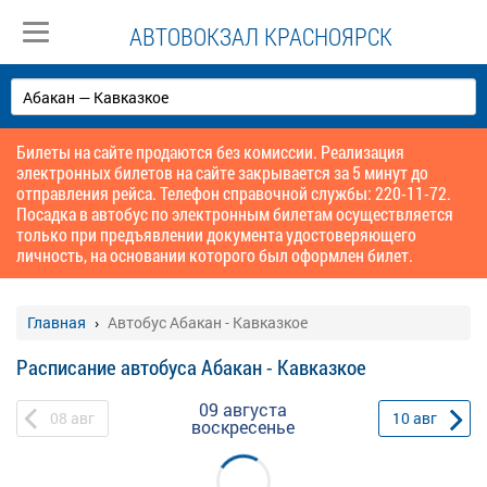
АВТОВОКЗАЛ КРАСНОЯРСК
Билеты на сайте продаются без комиссии. Реализация
электронных билетов на сайте закрывается за 5 минут до
отправления рейса. Телефон справочной службы: 220-11-72.
Посадка в автобус по электронным билетам осуществляется
только при предъявлении документа удостоверяющего
личность, на основании которого был оформлен билет.
Главная
Автобус Абакан - Кавказкое
Расписание автобуса Абакан - Кавказкое
09 августа
08
авг
10
авг
воскресенье