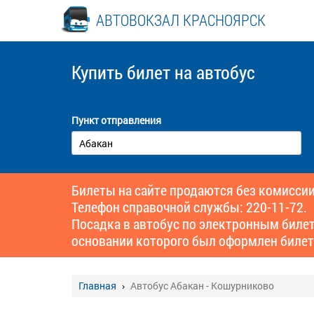
АВТОВОКЗАЛ КРАСНОЯРСК
Купить билет
на автобус
Пункт отправления
Билеты на сайте продаются без комиссии
Телефон справочной службы: 220-11-72.
Посадка в автобус по электронным биле
основании которого был оформлен билет
Главная
Автобус Абакан - Кошурниково