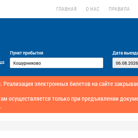
ГЛАВНАЯ
О НАС
ПРАВИЛА
Пункт прибытия
Дата выезд
. Реализация электронных билетов на сайте закрывае
там осуществляется только при предъявлении докуме
.