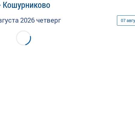
 - Кошурниково
вгуста
2026
четверг
07
авг