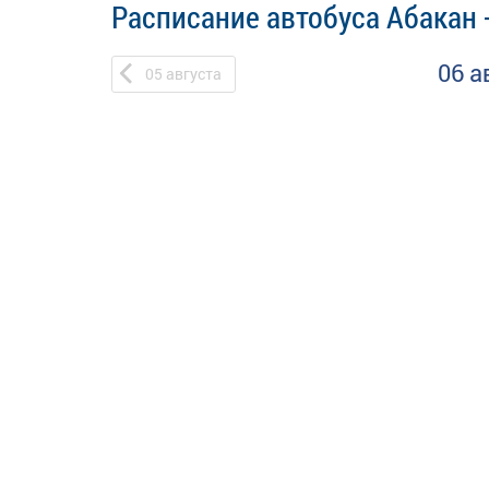
Расписание автобуса Абакан
06 а
05
августа