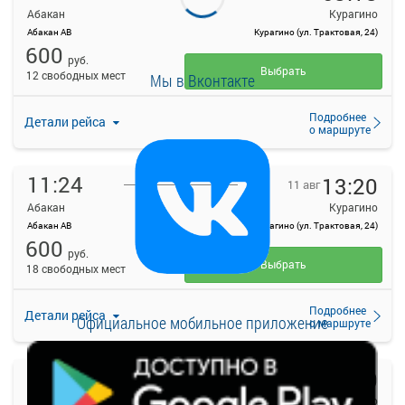
Абакан
Курагино
Абакан АВ
Курагино (ул. Трактовая, 24)
600
руб.
Выбрать
12 свободных мест
Мы в Вконтакте
Подробнее
Детали рейса
о маршруте
11:24
13:20
11 авг
Абакан
Курагино
Абакан АВ
Курагино (ул. Трактовая, 24)
600
руб.
Выбрать
18 свободных мест
Подробнее
Детали рейса
Официальное мобильное приложение
о маршруте
11:40
13:20
11 авг
Абакан
Курагино