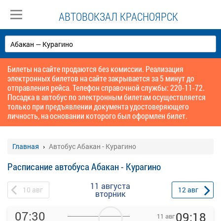
АВТОВОКЗАЛ КРАСНОЯРСК
Билеты на сайте продаются без комиссии. Реализация
электронных билетов на сайте закрывается за 5 минут до
отправления рейса. Телефон справочной службы: 220-11-72.
Посадка в автобус по электронным билетам осуществляется
только при предъявлении документа удостоверяющего
личность, на основании которого был оформлен билет.
Главная
Автобус Абакан - Курагино
Расписание автобуса Абакан - Курагино
11 августа
10
авг
12
авг
вторник
07:30
09:18
11 авг