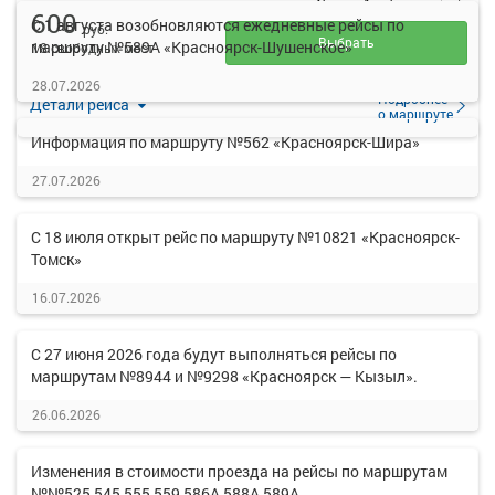
600
С 1 августа возобновляются ежедневные рейсы по
руб.
Выбрать
маршруту №589А «Красноярск-Шушенское»
18 свободных мест
28.07.2026
Подробнее
Детали рейса
о маршруте
Информация по маршруту №562 «Красноярск-Шира»
27.07.2026
С 18 июля открыт рейс по маршруту №10821 «Красноярск-
Томск»
16.07.2026
С 27 июня 2026 года будут выполняться рейсы по
маршрутам №8944 и №9298 «Красноярск — Кызыл».
26.06.2026
Изменения в стоимости проезда на рейсы по маршрутам
№№525,545,555,559,586А,588А,589А