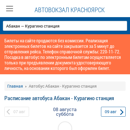
АВТОВОКЗАЛ КРАСНОЯРСК
Билеты на сайте продаются без комиссии. Реализация
электронных билетов на сайте закрывается за 5 минут до
отправления рейса. Телефон справочной службы: 220-11-72.
Посадка в автобус по электронным билетам осуществляется
только при предъявлении документа удостоверяющего
личность, на основании которого был оформлен билет.
Главная
Автобус Абакан - Курагино станция
Расписание автобуса Абакан - Курагино станция
08 августа
07
авг
09
авг
суббота