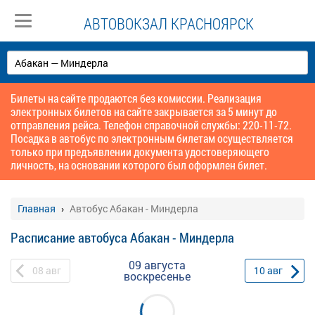
АВТОВОКЗАЛ КРАСНОЯРСК
Билеты на сайте продаются без комиссии. Реализация
электронных билетов на сайте закрывается за 5 минут до
отправления рейса. Телефон справочной службы: 220-11-72.
Посадка в автобус по электронным билетам осуществляется
только при предъявлении документа удостоверяющего
личность, на основании которого был оформлен билет.
Главная
Автобус Абакан - Миндерла
Расписание автобуса Абакан - Миндерла
09 августа
08
авг
10
авг
воскресенье