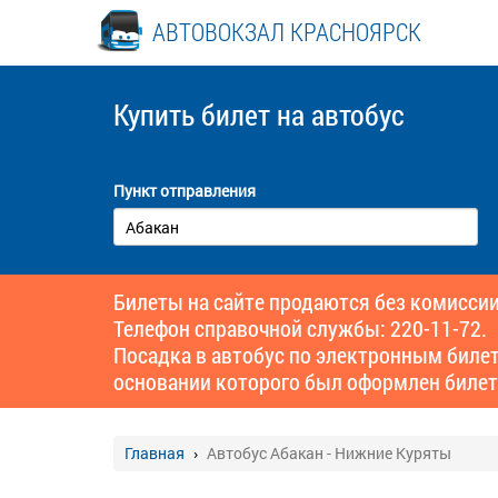
АВТОВОКЗАЛ КРАСНОЯРСК
Купить билет
на автобус
Пункт отправления
Билеты на сайте продаются без комиссии
Телефон справочной службы: 220-11-72.
Посадка в автобус по электронным биле
основании которого был оформлен билет
Главная
Автобус Абакан - Нижние Куряты