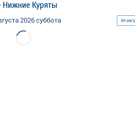
- Нижние Куряты
вгуста
2026
суббота
09
авг