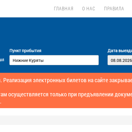
ГЛАВНАЯ
О НАС
ПРАВИЛА
Пункт прибытия
Дата выезд
. Реализация электронных билетов на сайте закрывае
там осуществляется только при предъявлении докуме
.