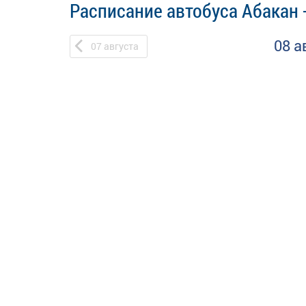
Расписание автобуса Абакан 
08 а
07
августа