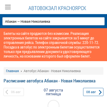
АВТОВОКЗАЛ КРАСНОЯРСК
Билеты на сайте продаются без комиссии. Реализация
электронных билетов на сайте закрывается за 5 минут до
отправления рейса. Телефон справочной службы: 220-11-72.
Посадка в автобус по электронным билетам осуществляется
только при предъявлении документа удостоверяющего
личность, на основании которого был оформлен билет.
Главная
Автобус Абакан - Новая Николаевка
Расписание автобуса Абакан - Новая Николаевка
07 августа
06
авг
08
авг
пятница