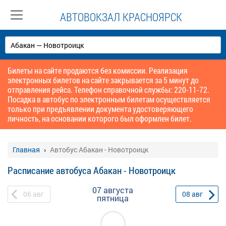
АВТОВОКЗАЛ КРАСНОЯРСК
Билеты на сайте продаются без комиссии. Реализация
электронных билетов на сайте закрывается за 5 минут до
отправления рейса. Телефон справочной службы: 220-11-72.
Посадка в автобус по электронным билетам осуществляется
только при предъявлении документа удостоверяющего
личность, на основании которого был оформлен билет.
Главная
Автобус Абакан - Новотроицк
Расписание автобуса Абакан - Новотроицк
07 августа
06
авг
08
авг
пятница