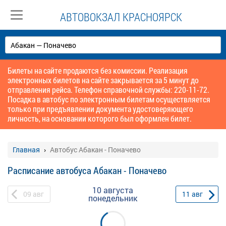
АВТОВОКЗАЛ КРАСНОЯРСК
Билеты на сайте продаются без комиссии. Реализация
электронных билетов на сайте закрывается за 5 минут до
отправления рейса. Телефон справочной службы: 220-11-72.
Посадка в автобус по электронным билетам осуществляется
только при предъявлении документа удостоверяющего
личность, на основании которого был оформлен билет.
Главная
Автобус Абакан - Поначево
Расписание автобуса Абакан - Поначево
10 августа
09
авг
11
авг
понедельник