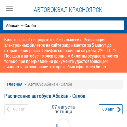
АВТОВОКЗАЛ КРАСНОЯРСК
Билеты на сайте продаются без комиссии. Реализация
электронных билетов на сайте закрывается за 5 минут до
отправления рейса. Телефон справочной службы: 220-11-72.
Посадка в автобус по электронным билетам осуществляется
только при предъявлении документа удостоверяющего
личность, на основании которого был оформлен билет.
Главная
Автобус Абакан - Салба
Расписание автобуса Абакан - Салба
07 августа
06
авг
08
авг
пятница