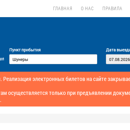
ГЛАВНАЯ
О НАС
ПРАВИЛА
Пункт прибытия
Дата выезд
. Реализация электронных билетов на сайте закрывае
там осуществляется только при предъявлении докуме
.