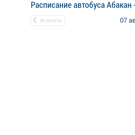
Расписание автобуса Абакан
07 а
06
августа