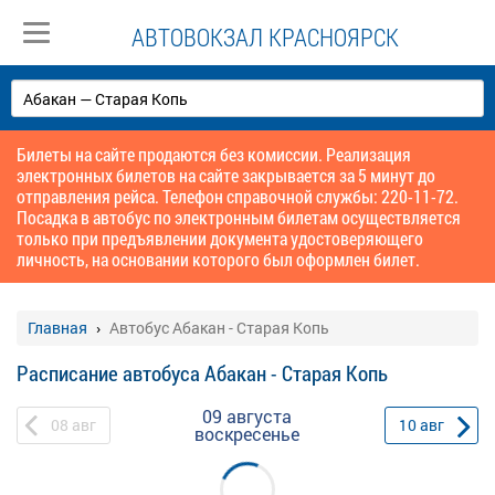
АВТОВОКЗАЛ КРАСНОЯРСК
Билеты на сайте продаются без комиссии. Реализация
электронных билетов на сайте закрывается за 5 минут до
отправления рейса. Телефон справочной службы: 220-11-72.
Посадка в автобус по электронным билетам осуществляется
только при предъявлении документа удостоверяющего
личность, на основании которого был оформлен билет.
Главная
Автобус Абакан - Старая Копь
Расписание автобуса Абакан - Старая Копь
09 августа
08
авг
10
авг
воскресенье