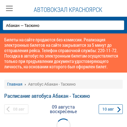
АВТОВОКЗАЛ КРАСНОЯРСК
Билеты на сайте продаются без комиссии. Реализация
электронных билетов на сайте закрывается за 5 минут до
отправления рейса. Телефон справочной службы: 220-11-72.
Посадка в автобус по электронным билетам осуществляется
только при предъявлении документа удостоверяющего
личность, на основании которого был оформлен билет.
Главная
Автобус Абакан - Таскино
Расписание автобуса Абакан - Таскино
09 августа
08
авг
10
авг
воскресенье