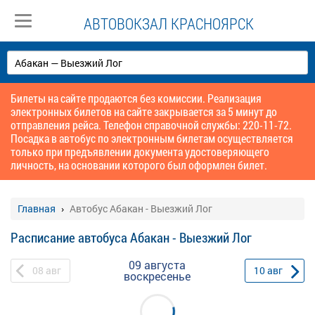
АВТОВОКЗАЛ КРАСНОЯРСК
Билеты на сайте продаются без комиссии. Реализация
электронных билетов на сайте закрывается за 5 минут до
отправления рейса. Телефон справочной службы: 220-11-72.
Посадка в автобус по электронным билетам осуществляется
только при предъявлении документа удостоверяющего
личность, на основании которого был оформлен билет.
Главная
Автобус Абакан - Выезжий Лог
Расписание автобуса Абакан - Выезжий Лог
09 августа
08
авг
10
авг
воскресенье