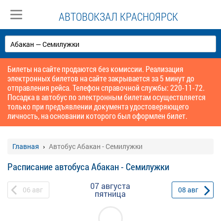
АВТОВОКЗАЛ КРАСНОЯРСК
Билеты на сайте продаются без комиссии. Реализация
электронных билетов на сайте закрывается за 5 минут до
отправления рейса. Телефон справочной службы: 220-11-72.
Посадка в автобус по электронным билетам осуществляется
только при предъявлении документа удостоверяющего
личность, на основании которого был оформлен билет.
Главная
Автобус Абакан - Семилужки
Расписание автобуса Абакан - Семилужки
07 августа
06
авг
08
авг
пятница