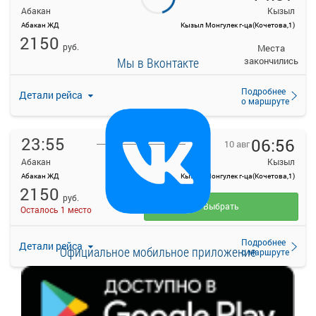
Абакан
Кызыл
Абакан ЖД
Кызыл Монгулек г-ца(Кочетова,1)
2150
руб.
Места
Мы в Вконтакте
закончились
Подробнее
Детали рейса
о маршруте
23:55
06:56
10 авг
Абакан
Кызыл
Абакан ЖД
Кызыл Монгулек г-ца(Кочетова,1)
2150
руб.
Выбрать
Осталось 1 место
Подробнее
Детали рейса
Официальное мобильное приложение
о маршруте