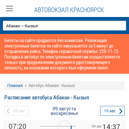
АВТОВОКЗАЛ КРАСНОЯРСК
Билеты на сайте продаются без комиссии. Реализация
электронных билетов на сайте закрывается за 5 минут до
отправления рейса. Телефон справочной службы: 220-11-72.
Посадка в автобус по электронным билетам осуществляется
только при предъявлении документа удостоверяющего
личность, на основании которого был оформлен билет.
Главная
Автобус Абакан - Кызыл
Расписание автобуса Абакан - Кызыл
09 августа
08
авг
10
авг
воскресенье
07:20
14:37
09 авг