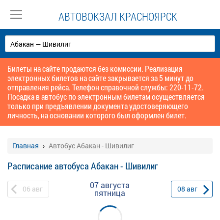
АВТОВОКЗАЛ КРАСНОЯРСК
Билеты на сайте продаются без комиссии. Реализация
электронных билетов на сайте закрывается за 5 минут до
отправления рейса. Телефон справочной службы: 220-11-72.
Посадка в автобус по электронным билетам осуществляется
только при предъявлении документа удостоверяющего
личность, на основании которого был оформлен билет.
Главная
Автобус Абакан - Шивилиг
Расписание автобуса Абакан - Шивилиг
07 августа
06
авг
08
авг
пятница