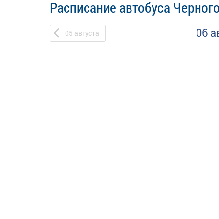
Расписание автобуса Черного
06 а
05
августа