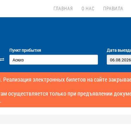
ГЛАВНАЯ
О НАС
ПРАВИЛА
Пункт прибытия
Дата выезд
. Реализация электронных билетов на сайте закрывае
там осуществляется только при предъявлении докуме
.