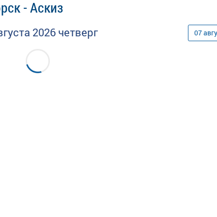
рск - Аскиз
вгуста
2026
четверг
07
авг