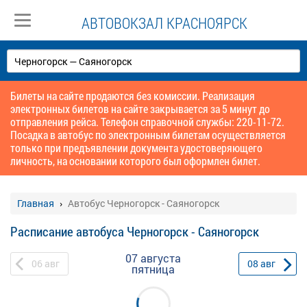
АВТОВОКЗАЛ КРАСНОЯРСК
Билеты на сайте продаются без комиссии. Реализация
электронных билетов на сайте закрывается за 5 минут до
отправления рейса. Телефон справочной службы: 220-11-72.
Посадка в автобус по электронным билетам осуществляется
только при предъявлении документа удостоверяющего
личность, на основании которого был оформлен билет.
Главная
Автобус Черногорск - Саяногорск
Расписание автобуса Черногорск - Саяногорск
07 августа
06
авг
08
авг
пятница