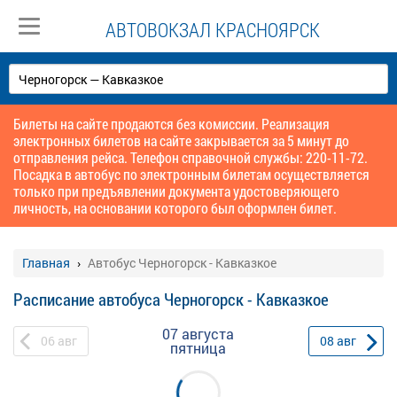
АВТОВОКЗАЛ КРАСНОЯРСК
Билеты на сайте продаются без комиссии. Реализация
электронных билетов на сайте закрывается за 5 минут до
отправления рейса. Телефон справочной службы: 220-11-72.
Посадка в автобус по электронным билетам осуществляется
только при предъявлении документа удостоверяющего
личность, на основании которого был оформлен билет.
Главная
Автобус Черногорск - Кавказкое
Расписание автобуса Черногорск - Кавказкое
07 августа
06
авг
08
авг
пятница