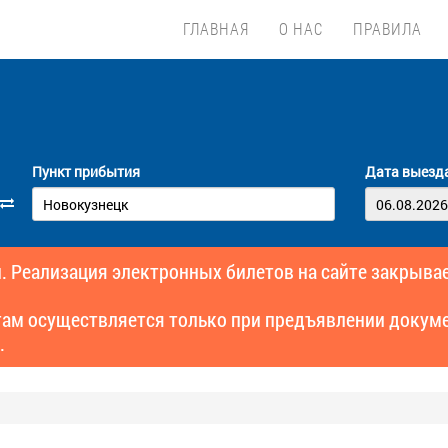
ГЛАВНАЯ
О НАС
ПРАВИЛА
Пункт прибытия
Дата выезд
. Реализация электронных билетов на сайте закрывае
там осуществляется только при предъявлении докуме
.