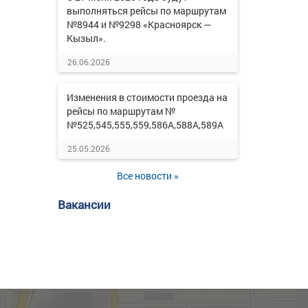
выполняться рейсы по маршрутам
№8944 и №9298 «Красноярск —
Кызыл».
26.06.2026
Изменения в стоимости проезда на
рейсы по маршрутам №
№525,545,555,559,586А,588А,589А
25.05.2026
Все новости »
Вакансии