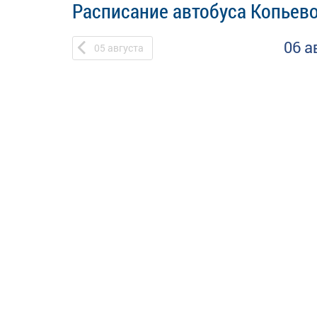
Расписание автобуса Копьево
06 а
05
августа