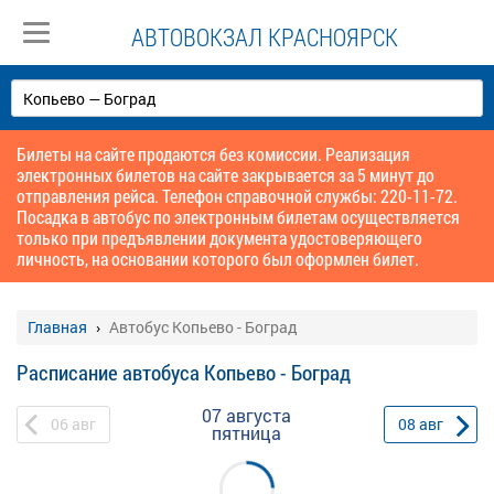
АВТОВОКЗАЛ КРАСНОЯРСК
Билеты на сайте продаются без комиссии. Реализация
электронных билетов на сайте закрывается за 5 минут до
отправления рейса. Телефон справочной службы: 220-11-72.
Посадка в автобус по электронным билетам осуществляется
только при предъявлении документа удостоверяющего
личность, на основании которого был оформлен билет.
Главная
Автобус Копьево - Боград
Расписание автобуса Копьево - Боград
07 августа
06
авг
08
авг
пятница