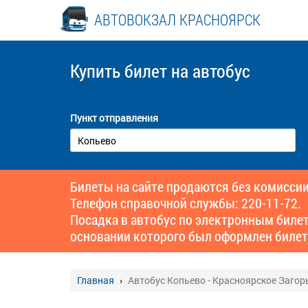
АВТОВОКЗАЛ КРАСНОЯРСК
Купить билет
на автобус
Пункт отправления
Билеты на сайте продаются без комиссии
Телефон справочной службы: 220-11-72.
Посадка в автобус по электронным биле
основании которого был оформлен билет
Главная
Автобус Копьево - Красноярское Загор