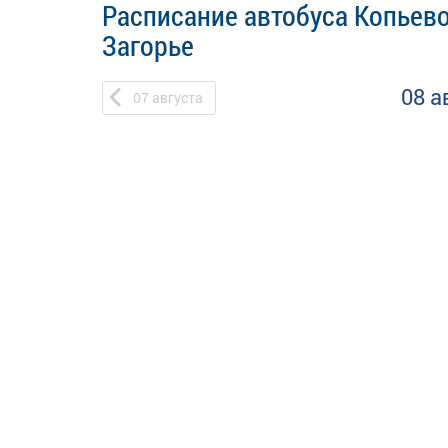
Расписание автобуса Копьево
Загорье
08 а
07
августа