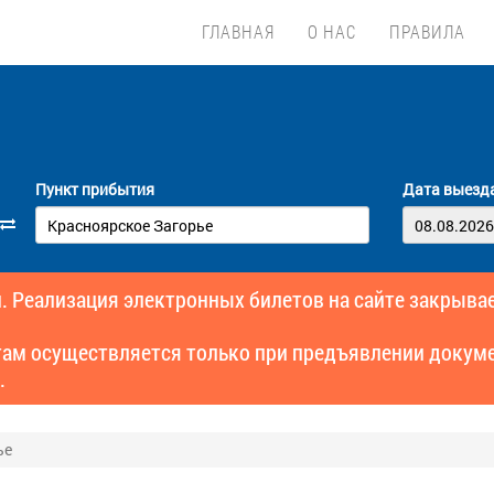
ГЛАВНАЯ
О НАС
ПРАВИЛА
Пункт прибытия
Дата выезд
. Реализация электронных билетов на сайте закрывае
там осуществляется только при предъявлении докуме
.
ье