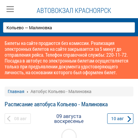
АВТОВОКЗАЛ КРАСНОЯРСК
Билеты на сайте продаются без комиссии. Реализация
электронных билетов на сайте закрывается за 5 минут до
отправления рейса. Телефон справочной службы: 220-11-72.
Посадка в автобус по электронным билетам осуществляется
только при предъявлении документа удостоверяющего
личность, на основании которого был оформлен билет.
Главная
Автобус Копьево - Малиновка
Расписание автобуса Копьево - Малиновка
09 августа
08
авг
10
авг
воскресенье