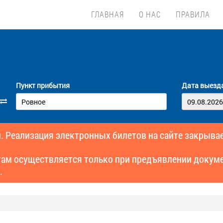
ГЛАВНАЯ
О НАС
ПРАВИЛА
Пункт прибытия
Дата выезд
. Реализация электронных билетов на сайте закрывае
там осуществляется только при предъявлении докуме
.