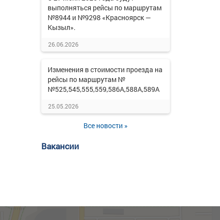
выполняться рейсы по маршрутам
№8944 и №9298 «Красноярск —
Кызыл».
26.06.2026
Изменения в стоимости проезда на
рейсы по маршрутам №
№525,545,555,559,586А,588А,589А
25.05.2026
Все новости »
Вакансии