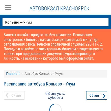
АВТОВОКЗАЛ КРАСНОЯРСК
Билеты на сайте продаются без комиссии. Реализация
электронных билетов на сайте закрывается за 5 минут до
отправления рейса. Телефон справочной службы: 220-11-72.
Посадка в автобус по электронным билетам осуществляется
только при предъявлении документа удостоверяющего
личность, на основании которого был оформлен билет.
Главная
Автобус Копьево - Учум
Расписание автобуса Копьево - Учум
08 августа
07
авг
09
авг
суббота