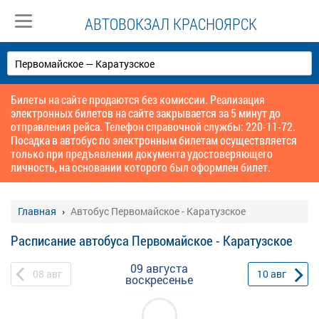
АВТОВОКЗАЛ КРАСНОЯРСК
Билеты на сайте продаются без комиссии. Реализация
электронных билетов на сайте закрывается за 5 минут до
отправления рейса. Телефон справочной службы: 220-11-72.
Посадка в автобус по электронным билетам осуществляется
только при предъявлении документа удостоверяющего
личность, на основании которого был оформлен билет.
Главная
Автобус Первомайское - Каратузское
Расписание автобуса Первомайское - Каратузское
09 августа
08
авг
10
авг
воскресенье