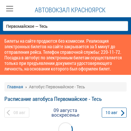
АВТОВОКЗАЛ КРАСНОЯРСК
Билеты на сайте продаются без комиссии. Реализация
электронных билетов на сайте закрывается за 5 минут до
отправления рейса. Телефон справочной службы: 220-11-72.
Посадка в автобус по электронным билетам осуществляется
только при предъявлении документа удостоверяющего
личность, на основании которого был оформлен билет.
Главная
Автобус Первомайское - Тесь
Расписание автобуса Первомайское - Тесь
09 августа
08
авг
10
авг
воскресенье