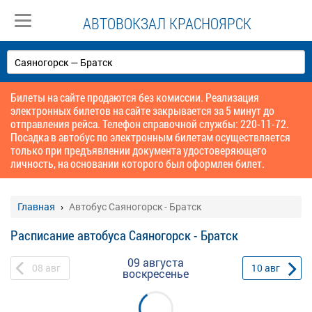
АВТОВОКЗАЛ КРАСНОЯРСК
Билеты на сайте продаются без комиссии. Реализация
электронных билетов на сайте закрывается за 5 минут до
отправления рейса. Телефон справочной службы: 220-11-72.
Посадка в автобус по электронным билетам осуществляется
только при предъявлении документа удостоверяющего
личность, на основании которого был оформлен билет.
Главная
Автобус Саяногорск - Братск
Расписание автобуса Саяногорск - Братск
09 августа
08
авг
10
авг
воскресенье