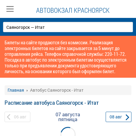
АВТОВОКЗАЛ КРАСНОЯРСК
Билеты на сайте продаются без комиссии. Реализация
электронных билетов на сайте закрывается за 5 минут до
отправления рейса. Телефон справочной службы: 220-11-72.
Посадка в автобус по электронным билетам осуществляется
только при предъявлении документа удостоверяющего
личность, на основании которого был оформлен билет.
Главная
Автобус Саяногорск - Итат
Расписание автобуса Саяногорск - Итат
07 августа
06
авг
08
авг
пятница