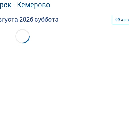
рск - Кемерово
вгуста
2026
суббота
09
авг