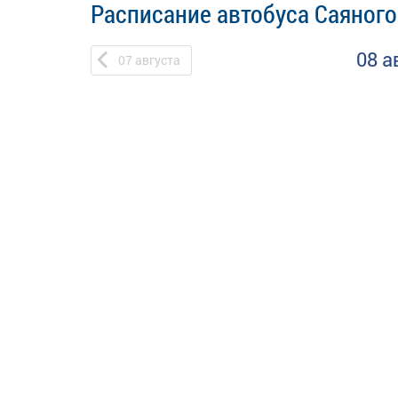
Расписание автобуса Саяного
08 а
07
августа