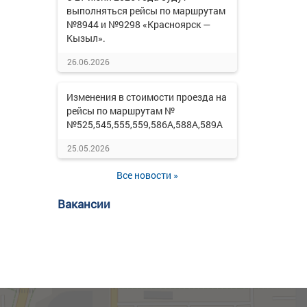
выполняться рейсы по маршрутам
№8944 и №9298 «Красноярск —
Кызыл».
26.06.2026
Изменения в стоимости проезда на
рейсы по маршрутам №
№525,545,555,559,586А,588А,589А
25.05.2026
Все новости »
Вакансии