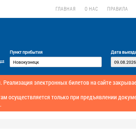
ГЛАВНАЯ
О НАС
ПРАВИЛА
Пункт прибытия
Дата выезд
. Реализация электронных билетов на сайте закрывае
там осуществляется только при предъявлении докуме
.