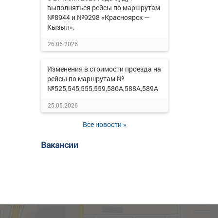
выполняться рейсы по маршрутам
№8944 и №9298 «Красноярск —
Кызыл».
26.06.2026
Изменения в стоимости проезда на
рейсы по маршрутам №
№525,545,555,559,586А,588А,589А
25.05.2026
Все новости »
Вакансии