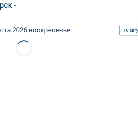
рск -
уста
2026
воскресенье
10
авг