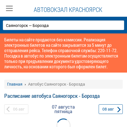
АВТОВОКЗАЛ КРАСНОЯРСК
Билеты на сайте продаются без комиссии. Реализация
электронных билетов на сайте закрывается за 5 минут до
отправления рейса. Телефон справочной службы: 220-11-72.
Посадка в автобус по электронным билетам осуществляется
только при предъявлении документа удостоверяющего
личность, на основании которого был оформлен билет.
Главная
Автобус Саяногорск - Борозда
Расписание автобуса Саяногорск - Борозда
07 августа
06
авг
08
авг
пятница