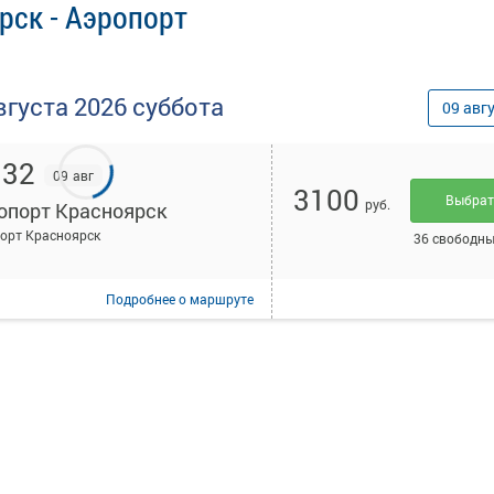
рск - Аэропорт
вгуста
2026
суббота
09
авг
:32
09 авг
3100
Выбра
руб.
опорт Красноярск
орт Красноярск
36 свободны
Подробнее
о маршруте