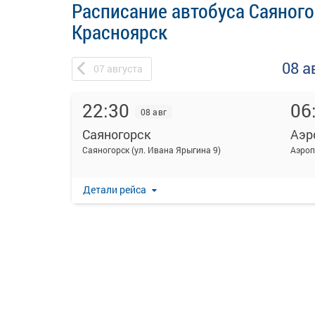
Расписание автобуса Саяного
Красноярск
08 а
07
августа
22:30
06
08 авг
Саяногорск
Аэр
Саяногорск (ул. Ивана Ярыгина 9)
Аэроп
Детали рейса