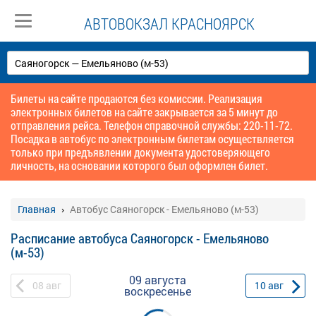
АВТОВОКЗАЛ КРАСНОЯРСК
Билеты на сайте продаются без комиссии. Реализация
электронных билетов на сайте закрывается за 5 минут до
отправления рейса. Телефон справочной службы: 220-11-72.
Посадка в автобус по электронным билетам осуществляется
только при предъявлении документа удостоверяющего
личность, на основании которого был оформлен билет.
Главная
Автобус Саяногорск - Емельяново (м-53)
Расписание автобуса Саяногорск - Емельяново
(м-53)
09 августа
08
авг
10
авг
воскресенье