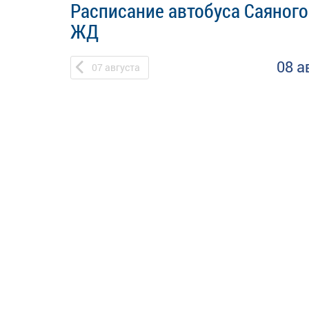
Расписание автобуса Саяного
ЖД
08 а
07
августа