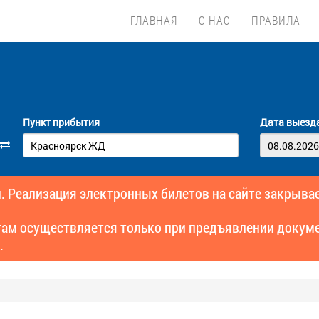
ГЛАВНАЯ
О НАС
ПРАВИЛА
Пункт прибытия
Дата выезд
. Реализация электронных билетов на сайте закрывае
там осуществляется только при предъявлении докуме
.