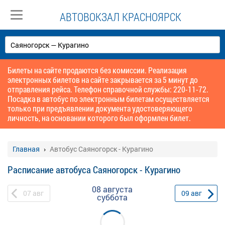
АВТОВОКЗАЛ КРАСНОЯРСК
Билеты на сайте продаются без комиссии. Реализация
электронных билетов на сайте закрывается за 5 минут до
отправления рейса. Телефон справочной службы: 220-11-72.
Посадка в автобус по электронным билетам осуществляется
только при предъявлении документа удостоверяющего
личность, на основании которого был оформлен билет.
Главная
Автобус Саяногорск - Курагино
Расписание автобуса Саяногорск - Курагино
08 августа
07
авг
09
авг
суббота