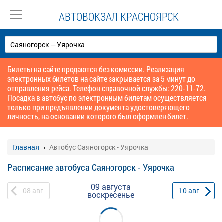
АВТОВОКЗАЛ КРАСНОЯРСК
Билеты на сайте продаются без комиссии. Реализация
электронных билетов на сайте закрывается за 5 минут до
отправления рейса. Телефон справочной службы: 220-11-72.
Посадка в автобус по электронным билетам осуществляется
только при предъявлении документа удостоверяющего
личность, на основании которого был оформлен билет.
Главная
Автобус Саяногорск - Уярочка
Расписание автобуса Саяногорск - Уярочка
09 августа
08
авг
10
авг
воскресенье