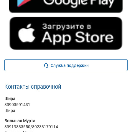
Служба поддержки
Контакты справочной
Шира
83903591431
Шира
Большая Мурта
83919833550/89233179114