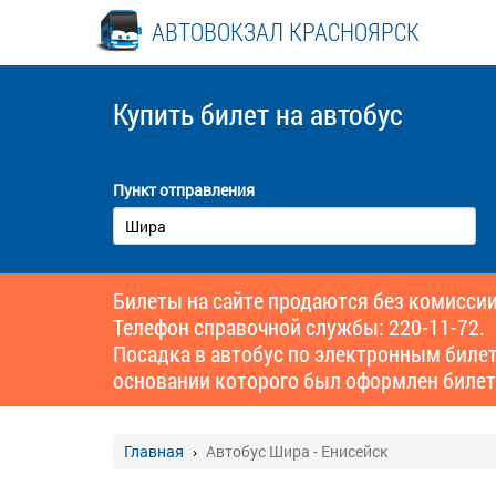
АВТОВОКЗАЛ КРАСНОЯРСК
Купить билет
на автобус
Пункт отправления
Билеты на сайте продаются без комиссии
Телефон справочной службы: 220-11-72.
Посадка в автобус по электронным биле
основании которого был оформлен билет
Главная
Автобус Шира - Енисейск