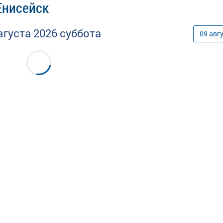
Енисейск
вгуста
2026
суббота
09
авг