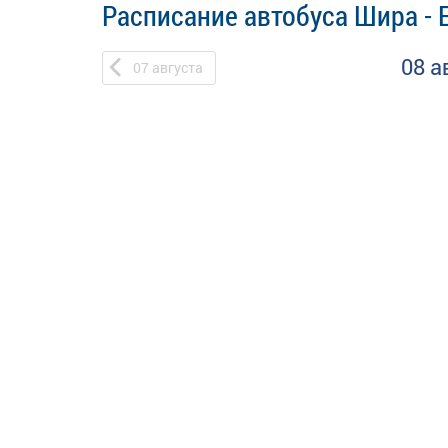
Расписание автобуса Шира - 
08 а
07
августа