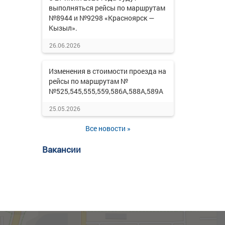
выполняться рейсы по маршрутам
№8944 и №9298 «Красноярск —
Кызыл».
26.06.2026
Изменения в стоимости проезда на
рейсы по маршрутам №
№525,545,555,559,586А,588А,589А
25.05.2026
Все новости »
Вакансии