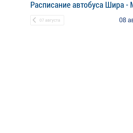
Расписание автобуса Шира - 
08 а
07
августа