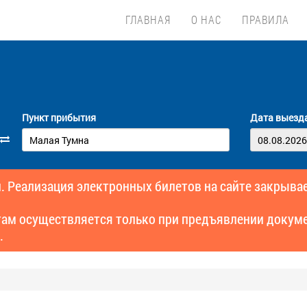
ГЛАВНАЯ
О НАС
ПРАВИЛА
Пункт прибытия
Дата выезд
. Реализация электронных билетов на сайте закрывае
там осуществляется только при предъявлении докуме
.