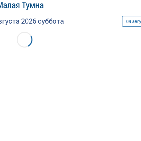
Малая Тумна
вгуста
2026
суббота
09
авг