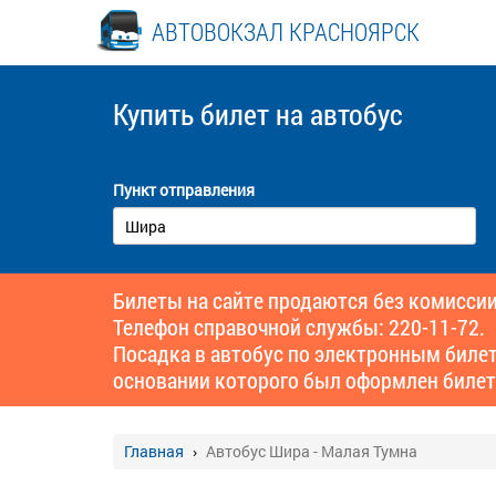
АВТОВОКЗАЛ КРАСНОЯРСК
Купить билет
на автобус
Пункт отправления
Билеты на сайте продаются без комиссии
Телефон справочной службы: 220-11-72.
Посадка в автобус по электронным биле
основании которого был оформлен билет
Главная
Автобус Шира - Малая Тумна