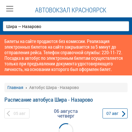
АВТОВОКЗАЛ КРАСНОЯРСК
Билеты на сайте продаются без комиссии. Реализация
электронных билетов на сайте закрывается за 5 минут до
отправления рейса. Телефон справочной службы: 220-11-72.
Посадка в автобус по электронным билетам осуществляется
только при предъявлении документа удостоверяющего
личность, на основании которого был оформлен билет.
Главная
Автобус Шира - Назарово
Расписание автобуса Шира - Назарово
06 августа
05
авг
07
авг
четверг