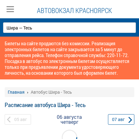
АВТОВОКЗАЛ КРАСНОЯРСК
Билеты на сайте продаются без комиссии. Реализация
электронных билетов на сайте закрывается за 5 минут до
отправления рейса. Телефон справочной службы: 220-11-72.
Посадка в автобус по электронным билетам осуществляется
только при предъявлении документа удостоверяющего
личность, на основании которого был оформлен билет.
Главная
Автобус Шира - Тесь
Расписание автобуса Шира - Тесь
06 августа
05
авг
07
авг
четверг