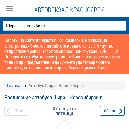
АВТОВОКЗАЛ КРАСНОЯРСК
Билеты на сайте продаются без комиссии. Реализация
электронных билетов на сайте закрывается за 5 минут до
отправления рейса. Телефон справочной службы: 220-11-72.
Посадка в автобус по электронным билетам осуществляется
только при предъявлении документа удостоверяющего
личность, на основании которого был оформлен билет.
Главная
Автобус Шира - Новосибирск г
Расписание автобуса Шира - Новосибирск г
07 августа
06
авг
08
авг
пятница