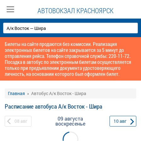
АВТОВОКЗАЛ КРАСНОЯРСК
Билеты на сайте продаются без комиссии. Реализация
электронных билетов на сайте закрывается за 5 минут до
отправления рейса. Телефон справочной службы: 220-11-72.
Посадка в автобус по электронным билетам осуществляется
только при предъявлении документа удостоверяющего
личность, на основании которого был оформлен билет.
Главная
Автобус А/к Восток - Шира
Расписание автобуса А/к Восток - Шира
09 августа
08
авг
10
авг
воскресенье