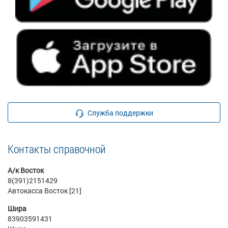
Служба поддержки
Контакты справочной
А/к Восток
8(391)2151429
Автокасса Восток [21]
Шира
83903591431